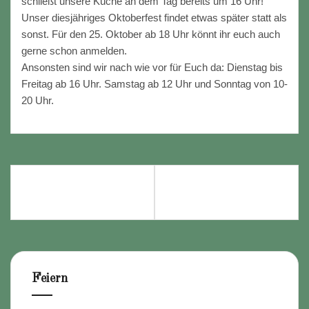
schließt unsere Küche an dem Tag bereits um 16 Uhr!
Unser diesjähriges Oktoberfest findet etwas später statt als
sonst. Für den 25. Oktober ab 18 Uhr könnt ihr euch auch
gerne schon anmelden.
Ansonsten sind wir nach wie vor für Euch da: Dienstag bis
Freitag ab 16 Uhr. Samstag ab 12 Uhr und Sonntag von 10-
20 Uhr.
Beitragsnavigation
LIVE IN CONCERT: 2ND
GARTENLOKAL AM 3.
SOUL
OKTOBER
Feiern